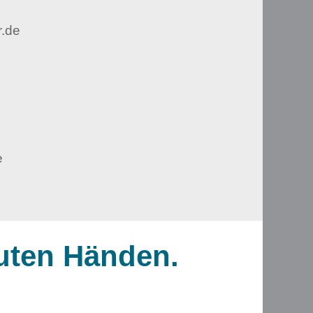
r.de
e
guten Händen.