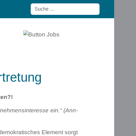
rtretung
men?!
rnehmensinteresse ein.“ (Ann-
s demokratisches Element sorgt