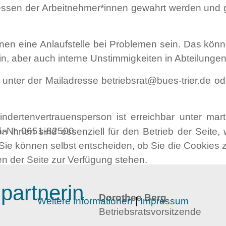
ressen der Arbeitnehmer*innen gewahrt werden und 
innen eine Anlaufstelle bei Problemen sein. Das kön
n, aber auch interne Unstimmigkeiten in Abteilunge
t unter der Mailadresse
betriebsrat@bues-trier.de
ode
indertenvertrauensperson ist erreichbar unter
mart
l.-Nr.
0651-82500
.
n ihnen sind essenziell für den Betrieb der Seite
Sie können selbst entscheiden, ob Sie die Cookies z
en der Seite zur Verfügung stehen.
partnerin
Dorothee Berg
Weitere Informationen
|
Impressum
Betriebsratsvorsitzende