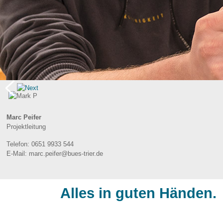
Flyer Jobfux Berufsbildenden Schulen.pdf (294,4 KiB)
Flyer Jobfux Kurfürst-Balduin-RS+.pdf (389,8 KiB)
Ihr Ansprechpartner
Marc Peifer
Projektleitung
Telefon:
0651 9933 544
E-Mail:
marc.peifer@bues-trier.de
Alles in guten Händen.