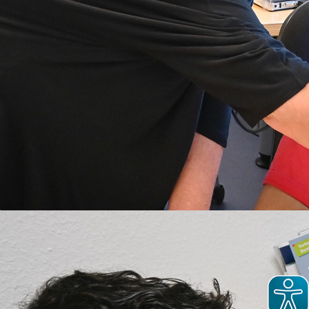
Start
Teilhabe an Bildung und Arbeit
Arbeitsmarktdienstleistungen
Berufsorientierung & Berufsvorbereitung
Jobfux an der KBRS+ und den Berufsschulen
Jobfux an der KBRS+ und den
Berufsschulen