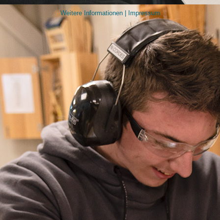
Bewerbungscoaching
Unterstützung bei der Suche nach passgenauen Praktikums- und
Weitere Informationen
|
Impressum
Ausbildungsstellen
Vorbereitung, Begleitung und gemeinsame Auswertung von Praktika
Beratung und Unterstützung bei der Organisation von passgenauen
Hilfen während der Ausbildung
Beratung und Unterstützung bei der Suche nach Alternativen zu
einer Ausbildung
Projektträger ist die Stadt Trier. Das Projekt wird durch das Ministerium
für Arbeit, Soziales, Frauen, Familie und Jugend Rheinland-Pfalz aus
Mitteln des Europäischen Sozialfonds Plus (ESF+) gefördert.
Links:
Europäische Kommission
ESF+ Rheinland-Pfalz
Ministerium für Arbeit, Soziales, Frauen, Familie und Jugend RLP
Downloads