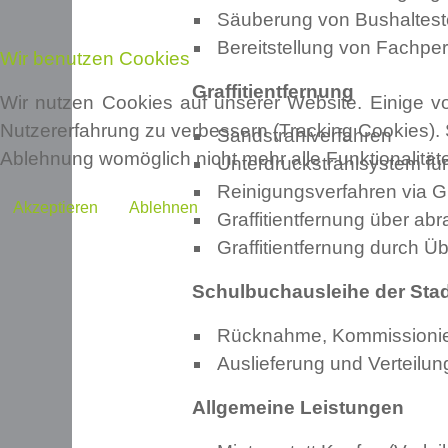
Säuberung von Bushaltest
Bereitstellung von Fachpers
Wir benutzen Cookies
Graffitientfernung
Wir nutzen Cookies auf unserer Website. Einige vo
Nutzererfahrung zu verbessern (Tracking Cookies). 
Sandstrahlverfahren
Ablehnung womöglich nicht mehr alle Funktionalität
Unterdruckstrahlsystem f
Reinigungsverfahren via Gra
Akzeptieren
Ablehnen
Graffitientfernung über ab
Graffitientfernung durch Ü
Schulbuchausleihe der Stadt
Rücknahme, Kommissionie
Auslieferung und Verteilu
Allgemeine Leistungen