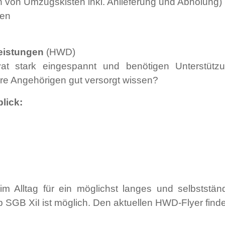
ih von Umzugskisten inkl. Anlieferung und Abholung)
gen
leistungen
(HWD)
ivat stark eingespannt und benötigen Unterstütz
re Angehörigen gut versorgt wissen?
lick:
im Alltag für ein möglichst langes und selbstst
SGB XiI ist möglich. Den aktuellen HWD-Flyer find