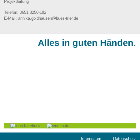
Projektleitung
Telefon:
0651 8250-182
E-Mail:
annika.goldhausen@bues-trier.de
Alles in guten Händen.
BÜS - Bürgerservice gGmbH
Monaiser Str. 7
54294 Trier
Telefon:
+49 651 - 8250 - 0
Telefax: +49 651 - 8250 - 450
E-Mail:
info@bues-trier.de
Impressum
Datenschutz