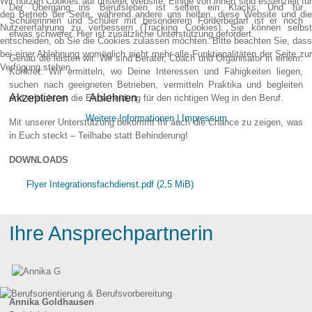
Wir nutzen Cookies auf unserer Website. Einige von ihnen sind essenziell für
Der Übergang ins Berufsleben ist selten ein Klacks. Und für
den Betrieb der Seite, während andere uns helfen, diese Website und die
Schülerinnen und Schüler mit besonderem Förderbedarf ist er noch
Nutzererfahrung zu verbessern (Tracking Cookies). Sie können selbst
etwas schwerer. Hier ist zusätzliche Unterstützung gefordert.
entscheiden, ob Sie die Cookies zulassen möchten. Bitte beachten Sie, dass
bei einer Ablehnung womöglich nicht mehr alle Funktionalitäten der Seite zur
Genau die leisten wir. Wir sind Berater, Coach und Organisator in einem.
Verfügung stehen.
Konkret: Wir ermitteln, wo Deine Interessen und Fähigkeiten liegen,
suchen nach geeigneten Betrieben, vermitteln Praktika und begleiten
Akzeptieren
Ablehnen
und erleichtern die Entscheidung für den richtigen Weg in den Beruf.
Weitere Informationen
|
Impressum
Mit unserer Unterstützung bekommt Ihr auch die Chance zu zeigen, was
in Euch steckt – Teilhabe statt Behinderung!
DOWNLOADS
Flyer Integrationsfachdienst.pdf (2,5 MiB)
Ihre Ansprechpartnerin
Annika Goldhausen