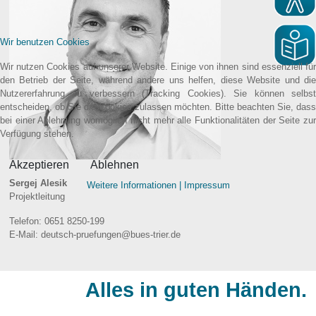
Wir benutzen Cookies
Wir nutzen Cookies auf unserer Website. Einige von ihnen sind essenziell für
den Betrieb der Seite, während andere uns helfen, diese Website und die
Nutzererfahrung zu verbessern (Tracking Cookies). Sie können selbst
entscheiden, ob Sie die Cookies zulassen möchten. Bitte beachten Sie, dass
bei einer Ablehnung womöglich nicht mehr alle Funktionalitäten der Seite zur
Verfügung stehen.
Akzeptieren
Ablehnen
Sergej Alesik
Weitere Informationen
|
Impressum
Projektleitung
Telefon:
0651 8250-199
E-Mail:
deutsch-pruefungen@bues-trier.de
Alles in guten Händen.