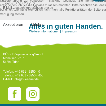
Nutzererfahrung zu verbessern (Tracking Cookies). Sie können selbst
Telefon:
0651 8250-189
entscheiden, ob Sie die Cookies zulassen möchten. Bitte beachten Sie, dass
E-Mail:
deutsch-kurse@bues-trier.de
bei einer Ablehnung womöglich nicht mehr alle Funktionalitäten der Seite zur
Verfügung stehen.
Akzeptieren
Ablehnen
Alles in guten Händen.
Weitere Informationen
|
Impressum
BÜS - Bürgerservice gGmbH
Monaiser Str. 7
54294 Trier
Telefon:
+49 651 - 8250 - 0
Telefax: +49 651 - 8250 - 450
E-Mail:
info@bues-trier.de