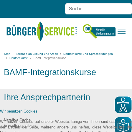
Start
Teilhabe an Bildung und Arbeit
Deutschkurse und Sprachprüfungen
Deutschkurse
BAMF-Integrationskurse
BAMF-Integrationskurse
Ihre Ansprechpartnerin
Wir benutzen Cookies
Nataliya Fuchs
Wir nutzen Cookies auf unserer Website. Einige von ihnen sind essenziell für
Verwaltungsleitung
den Betrieb der Seite, während andere uns helfen, diese Website und die