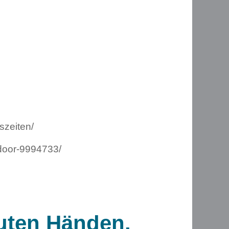
gszeiten/
door-9994733/
guten Händen.