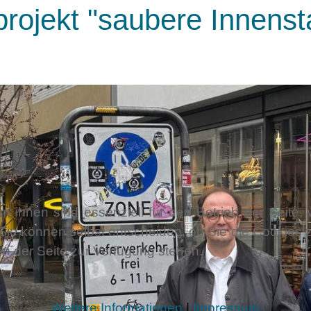
rojekt "saubere Innensta
n ihnen sind essenziell für den Betrieb der Seite
Sie können selbst entscheiden, ob Sie die Cookies z
en der Seite zur Verfügung stehen.
Weitere Informationen
|
Impressum