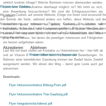
wirklich konkret infrage? Welche Barrieren müssen überwunden werden,
Wir benutzen Cookies
damit eine Arbeitsaufnahme überhaupt möglich ist? Wo lohnt es sich,
eine Bewerbung hinzuschicken? Wo sind die Erfolgsaussichten am
Wir nutzen Cookies auf unserer Website. Einige von ihnen sind essenziell für
größten?
den Betrieb der Seite, während andere uns helfen, diese Website und die
Nutzererfahrung zu verbessern (Tracking Cookies). Sie können selbst
Antworten darauf können wir geben. Gemeinsam erarbeiten wir
entscheiden, ob Sie die Cookies zulassen möchten. Bitte beachten Sie, dass
individuelle Interessen- und Kompetenzprofile und räumen Hindernisse
bei einer Ablehnung womöglich nicht mehr alle Funktionalitäten der Seite zur
beiseite. Im nächsten Schritt sichten wir den Arbeitsmarkt und filtern
Verfügung stehen.
jene Firmen heraus, bei denen die jeweiligen Interessen und Fähigkeiten
am besten aufgehoben wären.
Akzeptieren
Ablehnen
Last but not least stellen wir Kontakte zu Unternehmen her – hier hilft ab
Weitere Informationen
|
Impressum
und an Vitamin B – und helfen beim Verfassen der Bewerbungen. Im
Rahmen einer betrieblichen Erprobung können bei Bedarf letzte Zweifel
ausgeräumt werden. Wir ebnen den Weg – damit gute Leute auch gut
ankommen.
Downloads:
Flyer Inklusionsinitiative Bitburg-Prüm.pdf
Flyer Inklusionsinitiative Trier-Saarburg.pdf
Flyer Integrationsfachdienst.pdf