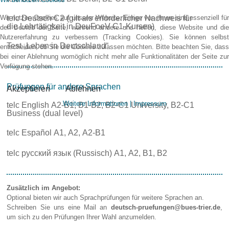
telc Deutsch C2 (gilt als erforderlicher Nachweis für
Wir nutzen Cookies auf unserer Website. Einige von ihnen sind essenziell für
die Lehrtätigkeit in DeuFoeV C1-Kursen)
den Betrieb der Seite, während andere uns helfen, diese Website und die
Nutzererfahrung zu verbessern (Tracking Cookies). Sie können selbst
Test „Leben in Deutschland“
entscheiden, ob Sie die Cookies zulassen möchten. Bitte beachten Sie, dass
bei einer Ablehnung womöglich nicht mehr alle Funktionalitäten der Seite zur
Verfügung stehen.
Prüfungen für andere Sprachen
Akzeptieren
Ablehnen
Weitere Informationen
|
Impressum
telc English A2-B1, B1-B2, B2-C1 University, B2-C1
Business (dual level)
telc Español A1, A2, A2-B1
telc русский язык (Russisch) A1, A2, B1, B2
Zusätzlich im Angebot:
Optional bieten wir auch Sprachprüfungen für weitere Sprachen an.
Schreiben Sie uns eine Mail an
deutsch-pruefungen@bues-trier.de
,
um sich zu den Prüfungen Ihrer Wahl anzumelden.