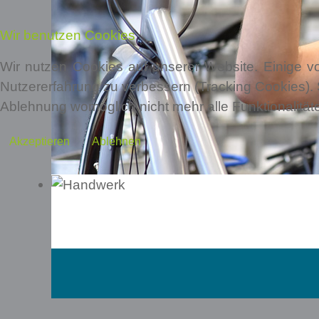
Ihnen in Verbindung.
Wir benutzen Cookies
Wir nutzen Cookies auf unserer Website. Einige vo
Nutzererfahrung zu verbessern (Tracking Cookies). 
Ablehnung womöglich nicht mehr alle Funktionalität
Akzeptieren
Ablehnen
BÜS - Bürgerservice gGmbH
Monaiser Str. 7
54294 Trier