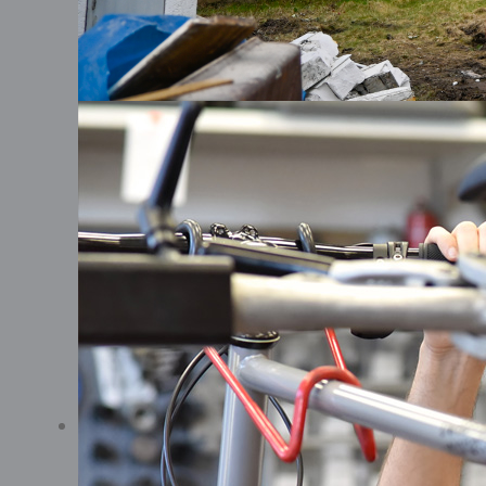
Jetzt beraten
Sie benötigen ein beratende
Ihrem Projekt losgehen soll?
uns auf Ihren Anruf! Oder s
Ein*e Fachmitarbeiter*in setz