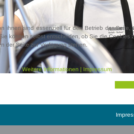
n ihnen sind essenziell für den Betrieb der Seite
Sie können selbst entscheiden, ob Sie die Cookies z
en der Seite zur Verfügung stehen.
Alles in 
Weitere Informationen
|
Impressum
Telefon:
+49 651 - 8250 - 0
Telefax: +49 651 - 8250 - 450
E-Mail:
info@bues-trier.de
Impre