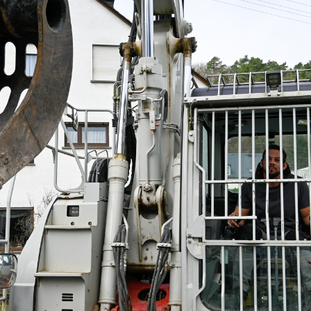
ierung
er Bürgerservice gGmbH ist ein zertifizierter Ents
ervice als Kooperationspartner der A.R.T. G
em Grünen Punkt" aus verschiedenen Stadt- und La
chtverpackungen) werden jährlich sortiert
erden jährlich umgeschlagen
ch unsere 80 Mitarbeiter*innen im Drei-Schichtbetr