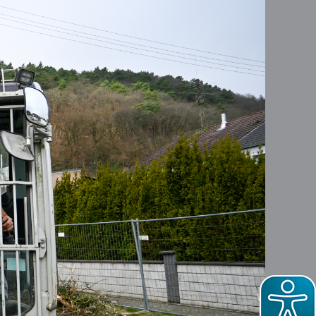
orgungsfachbetrieb. Seit 1992
mbH um die Sortierung der
ndkreisen.
ieb.