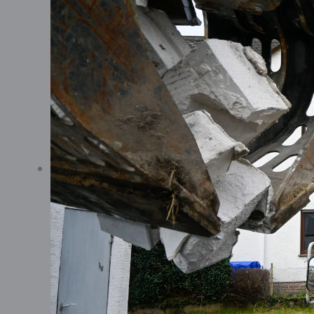
Wertstoffsort
Die Abteilung "Sortierung" d
kümmert sich der Bürgers
"Verkaufsverpackungen mit d
Was wir leisten:
ca. 95.000 Tonnen LVP (Lei
ca. 15.000 Tonnen Glas w
Um diese Aufgaben kümmern si