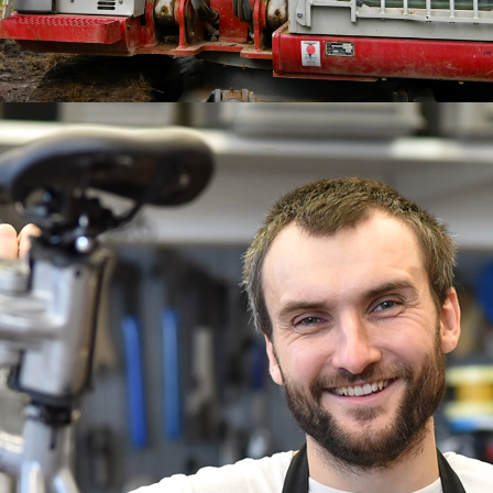
Organigramm HWDL
Schaubild der Meister- und Fachbetriebe der Bürg
mit allen Gewerken auf einen Blick.
 lassen
s Gespräch, bevor es mit
 Kein Problem, wir freuen
chreiben Sie uns einfach.
t sich schnellstmöglich mit