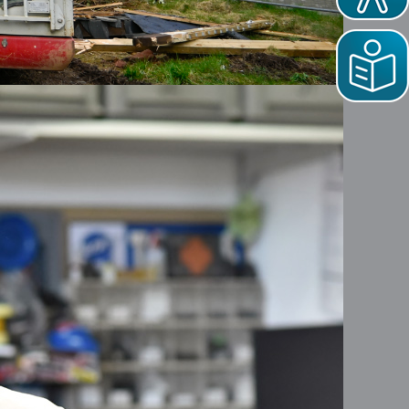
PDF
101 KB
erservice gGmbH
Telefon: 0651 - 8250 - 0
Telefax: 0651 - 8250 - 450
E-Mail:
info@bues-trier.de