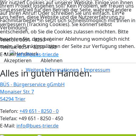
Wir nutzen Cookies auf unserer Website. Einige von ihnen
Ihrem Projekt losgehen soll? Kein Problem, wir freuen uns
sind essenziell für den Betrieb der Seite, während andere
auf Ihren Anruf! Oder schreiben Sie uns einfach. Ein*e
uns helfen, diese Website und die Nutzererfahrung zu
Fachmitarbeiter*in setzt sich schnellstmöglich mit Ihnen in
verbessern (Tracking Cookies). Sie können selbst
Verbindung.
entscheiden, ob Sie die Cookies zulassen möchten. Bitte
beachten Sie, dass bei einer Ablehnung womöglich nicht
Telefon: 0651 - 8250 - 0
mehr alle Funktionalitäten der Seite zur Verfügung stehen.
Telefax: 0651 - 8250 - 450
E-Mail:
info@bues-trier.de
Akzeptieren
Ablehnen
Weitere Informationen
|
Impressum
Alles in guten Händen.
BÜS - Bürgerservice gGmbH
Monaiser Str. 7
54294 Trier
Telefon:
+49 651 - 8250 - 0
Telefax: +49 651 - 8250 - 450
E-Mail:
info@bues-trier.de